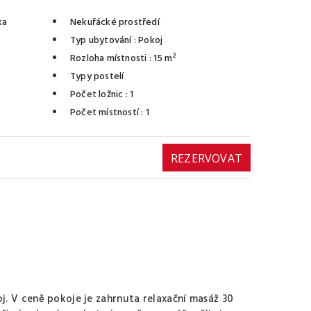
ka
Nekuřácké prostředí
Typ ubytování
: Pokoj
Rozloha místnosti
: 15 m²
Typy postelí
Počet ložnic
: 1
Počet místností
: 1
REZERVOVAT
. V ceně pokoje je zahrnuta relaxační masáž 30