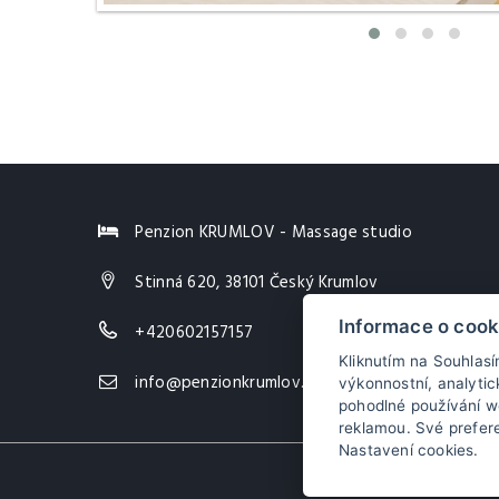
Penzion KRUMLOV - Massage studio
Stinná 620, 38101 Český Krumlov
Informace o cook
+420602157157
Kliknutím na Souhlas
info@penzionkrumlov.cz
výkonnostní, analyti
pohodlné používání we
reklamou. Své prefer
Nastavení cookies.