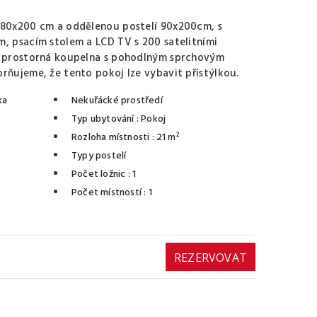
 180x200 cm a oddělenou postelí 90x200cm, s
m, psacím stolem a LCD TV s 200 satelitními
ké prostorná koupelna s pohodlným sprchovým
rňujeme, že tento pokoj lze vybavit přistýlkou.
ka
Nekuřácké prostředí
Typ ubytování
: Pokoj
Rozloha místnosti
: 21 m²
Typy postelí
Počet ložnic
: 1
Počet místností
: 1
REZERVOVAT