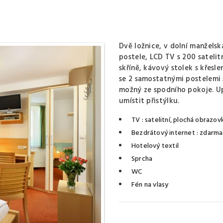
Dvě ložnice, v dolní manžels
postele, LCD TV s 200 sateli
skříně, kávový stolek s křesle
se 2 samostatnými postelemi 
možný ze spodního pokoje. U
umístit přistýlku.
TV
: satelitní, plochá obrazov
Bezdrátový internet
: zdarma
Hotelový textil
Sprcha
WC
Fén na vlasy