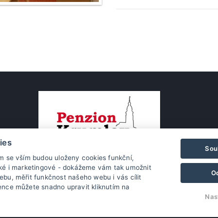
ies
Sou
ím se vším budou uloženy cookies funkční,
cké i marketingové - dokážeme vám tak umožnit
O
bu, měřit funkčnost našeho webu i vás cílit
ence můžete snadno upravit kliknutím na
Nas
© Copyright 2026 | Všechna práva vyhrazena