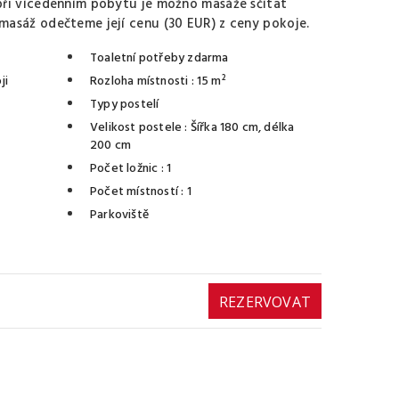
při vícedenním pobytu je možno masáže sčítat
asáž odečteme její cenu (30 EUR) z ceny pokoje.
Toaletní potřeby zdarma
ji
Rozloha místnosti
: 15 m²
Typy postelí
Velikost postele
: Šířka 180 cm, délka
200 cm
Počet ložnic
: 1
Počet místností
: 1
Parkoviště
REZERVOVAT