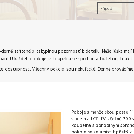
moderně zařízené s láskyplnou pozorností k detailu. Naše lůžka mají
 spaní. U každého pokoje je koupelna se sprchou a toaletou, toale
ěřte dostupnost. Všechny pokoje jsou nekuřácké. Denně provádíme 
Pokoje s manželskou postelí
stolem a LCD TV včetně 200 s
koupelna s pohodlným sprcho
pokoje nelze umístit přistýlku