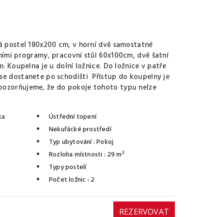
ká postel 180x200 cm, v horní dvě samostatné
tními programy, pracovní stůl 60x100cm, dvě šatní
m. Koupelna je u dolní ložnice. Do ložnice v patře
se dostanete po schodišti Přístup do koupelny je
pozorňujeme, že do pokoje tohoto typu nelze
ka
Ústřední topení
Nekuřácké prostředí
Typ ubytování
: Pokoj
Rozloha místnosti
: 29 m²
Typy postelí
Počet ložnic
: 2
REZERVOVAT