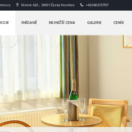
lov.cz
Stinná 620 , 38101 Český Krumlov
+420602157157
KOJE
SNÍDANĚ
NEJNIŽŠÍ CENA
GALERIE
CENÍK