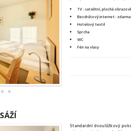
TV
: satelitní, plochá obrazov
Bezdrátový internet
: zdarma
Hotelový textil
Sprcha
WC
Fén na vlasy
SÁŽÍ
Standardní dvoulůžkový pokoj