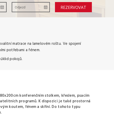
REZERVOVAT
 kvalitní matrace na lamelovém roštu. Ve spojení
tními potřebami a fénem.
úklid pokojů.
 180x200cm konferenčním stolkem, křeslem, psacím
atelitních programů. K dispozici je také prostorná
vým koutem, fénem a skříní. Do tohoto typu
.