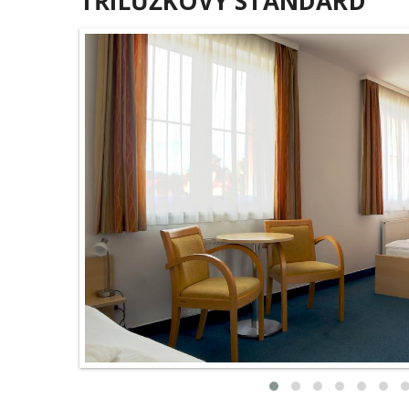
TŘÍLŮŽKOVÝ STANDARD