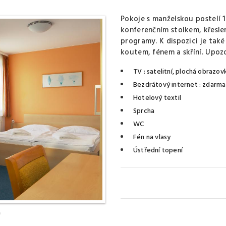
Pokoje s manželskou postelí
konferenčním stolkem, křesle
programy. K dispozici je ta
koutem, fénem a skříní. Upozo
TV
: satelitní, plochá obrazov
Bezdrátový internet
: zdarma
Hotelový textil
Sprcha
WC
Fén na vlasy
Ústřední topení