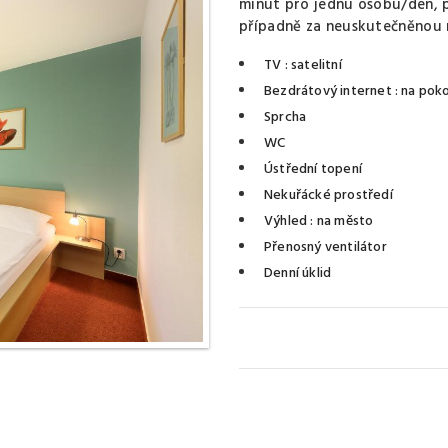
minut pro jednu osobu/den, 
případně za neuskutečněnou m
TV
: satelitní
Bezdrátový internet
: na poko
Sprcha
WC
Ústřední topení
Nekuřácké prostředí
Výhled
: na město
Přenosný ventilátor
Denní úklid